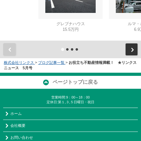
グレブナハウス
ルマ・
15.5万円
6.
株式会社リンクス
>
ブログ記事一覧
>
お役立ち不動産情報満載！ ★リンクス
ニュース 5月号
ページトップに戻る
営業時間:9：00～18：00
定休日:第１,３,５日曜日・祝日
ホーム
会社概要
お問い合わせ