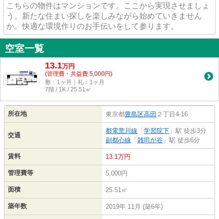
こちらの物件はマンションです。ここから実現させましょ
う。新たな住まい探しを楽しみながら始めていきません
か。快適な環境作りのお手伝いをして参ります。
空室一覧
13.1
万
円
(管理費・共益費 5,000円)
敷：1ヶ月｜礼：1ヶ月
7階 / 1K / 25.51㎡
所在地
東京都
豊島区
高田
２丁目4-16
都電荒川線
「
学習院下
」駅 徒歩3分
交通
副都心線
「
雑司が谷
」駅 徒歩6分
賃料
13.1万円
管理費等
5,000円
面積
25.51㎡
築年数
2019年 11月 (築6年)