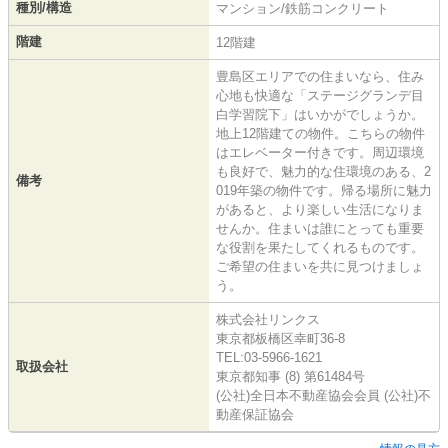
種別/構造
マンション/鉄筋コンクリート
階建
12階建
豊島区エリアでの住まいなら、住み
心地も快適な「ステージグランデ目
白学習院下」はいかがでしょうか。
地上12階建ての物件。こちらの物件
はエレベーター付きです。周辺環境
も良好で、魅力的な住環境のある、2
備考
019年築の物件です。帰る場所に魅力
があると、より楽しい生活になりま
せんか。住まいは誰にとっても重要
な役割を果たしてくれるものです。
ご希望の住まいを共に見つけましょ
う。
株式会社リンクス
東京都板橋区幸町36-8
TEL:03-5966-1621
取扱会社
東京都知事 (8) 第61484号
(公社)全日本不動産協会会員 (公社)不
動産保証協会