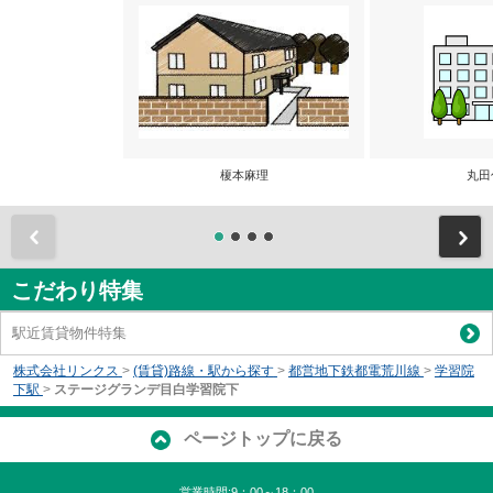
榎本麻理
丸田
前
こだわり特集
駅近賃貸物件特集
株式会社リンクス
>
(賃貸)路線・駅から探す
>
都営地下鉄都電荒川線
>
学習院
下駅
>
ステージグランデ目白学習院下
ページトップに戻る
営業時間:9：00～18：00