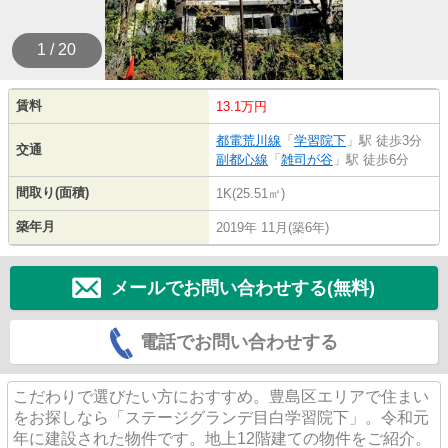
1 / 20
賃料
13.1万円
都電荒川線
「
学習院下
」駅 徒歩3分
交通
副都心線
「
雑司が谷
」駅 徒歩6分
間取り(面積)
1K(25.51㎡)
築年月
2019年 11月(築6年)
メールでお問い合わせする(無料)
電話でお問い合わせする
こだわりで選びたい方におすすめ。豊島区エリアで住まい
をお探しなら「ステージグランデ目白学習院下」。令和元
年に建設された物件です。地上12階建ての物件をご紹介。