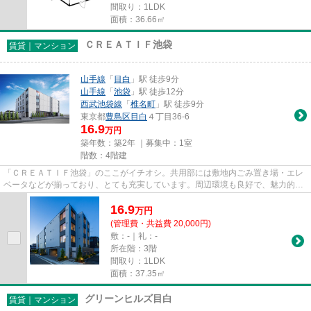
間取り：1LDK
面積：36.66㎡
ＣＲＥＡＴＩＦ池袋
賃貸｜マンション
山手線
「
目白
」駅 徒歩9分
山手線
「
池袋
」駅 徒歩12分
西武池袋線
「
椎名町
」駅 徒歩9分
東京都
豊島区
目白
４丁目36-6
16.9
万円
築年数：築2年 ｜募集中：
1室
階数：4階建
「ＣＲＥＡＴＩＦ池袋」のここがイチオシ。共用部には敷地内ごみ置き場・エレ
ベータなどが揃っており、とても充実しています。周辺環境も良好で、魅力的な
住環境のある、2024年築の物...
16.9
万
円
(管理費・共益費 20,000円)
敷：-｜礼：-
所在階：3階
間取り：1LDK
面積：37.35㎡
グリーンヒルズ目白
賃貸｜マンション