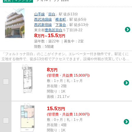
山手線
「
目白
」駅 徒歩13分
西武池袋線
「
椎名町
」駅 徒歩5分
西武新宿線
「
下落合
」駅 徒歩13分
東京都
豊島区
目白
５丁目18-22
8
15.5
万円～
万円
築年数：築22年 ｜募集中：
2室
階数：5階建
「フォルトゥナ目白」のここがイチオシ。エレベーター付き物件です。駅近くに
立地する物件で、徒歩13分程でアクセスできます。設備や外観が充実しているマ
ンションです。お友達を招待...
8
万
円
(管理費・共益費 15,000円)
敷：1ヶ月｜礼：1ヶ月
所在階：2階
間取り：1K
面積：21.17㎡
15.5
万
円
(管理費・共益費 11,000円)
敷：0ヶ月｜礼：1ヶ月
所在階：4階
間取り：1K