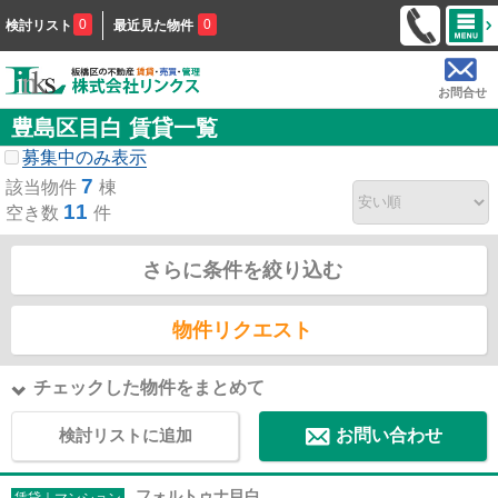
0
0
検討リスト
最近見た物件
お問合せ
豊島区目白 賃貸一覧
募集中のみ表示
7
該当物件
棟
11
空き数
件
さらに条件を絞り込む
物件リクエスト
チェックした物件をまとめて
検討リストに追加
お問い合わせ
フォルトゥナ目白
賃貸｜マンション