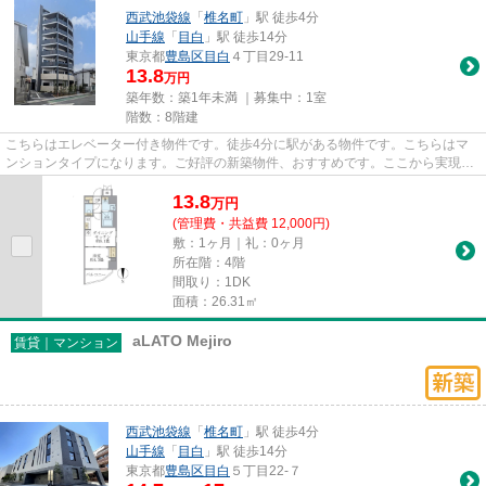
西武池袋線
「
椎名町
」駅 徒歩4分
山手線
「
目白
」駅 徒歩14分
東京都
豊島区
目白
４丁目29-11
13.8
万円
築年数：築1年未満 ｜募集中：
1室
階数：8階建
こちらはエレベーター付き物件です。徒歩4分に駅がある物件です。こちらはマ
ンションタイプになります。ご好評の新築物件、おすすめです。ここから実現さ
せましょう。新たな住まい探し...
13.8
万
円
(管理費・共益費 12,000円)
敷：1ヶ月｜礼：0ヶ月
所在階：4階
間取り：1DK
面積：26.31㎡
aLATO Mejiro
賃貸｜マンション
西武池袋線
「
椎名町
」駅 徒歩4分
山手線
「
目白
」駅 徒歩14分
東京都
豊島区
目白
５丁目22-７