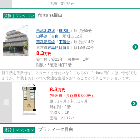
面積：31.75㎡
fortuna目白
賃貸｜マンション
西武池袋線
「
椎名町
」駅 徒歩5分
山手線
「
目白
」駅 徒歩12分
西武新宿線
「
下落合
」駅 徒歩14分
東京都
豊島区
目白
５丁目18番22号
8.3
万円
築年数：築22年 ｜募集中：
1室
階数：5階建 地下1階
新生活を失敗せず、スタートさせたいならこちらの「fortuna目白」はいかがでし
ょうか。外装もおしゃれで快適な生活をおくることができるマンションです。生
活スタイルが不規則で忙しい...
8.3
万
円
(管理費・共益費 6,000円)
敷：1ヶ月｜礼：1ヶ月
所在階：1階
間取り：1K
面積：21.17㎡
プラティーク目白
賃貸｜マンション