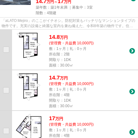
14.7
17
万円～
万円
築年数：築1年未満 ｜募集中：
3室
階数：4階建
「aLATO Mejiro」のここがイチオシ。防犯対策もバッチリなマンションタイプの
物件です。充実の設備と綺麗な室内を兼ね備えた、令和8年築の物件です。住み
替えにもおすすめ、憧れの新築...
14.8
万
円
(管理費・共益費 10,000円)
敷：1ヶ月｜礼：0ヶ月
所在階：2階
間取り：1DK
面積：30.00㎡
14.7
万
円
(管理費・共益費 10,000円)
敷：1ヶ月｜礼：0ヶ月
所在階：4階
間取り：1DK
面積：30.00㎡
17
万
円
(管理費・共益費 10,000円)
敷：1ヶ月｜礼：0ヶ月
所在階：4階