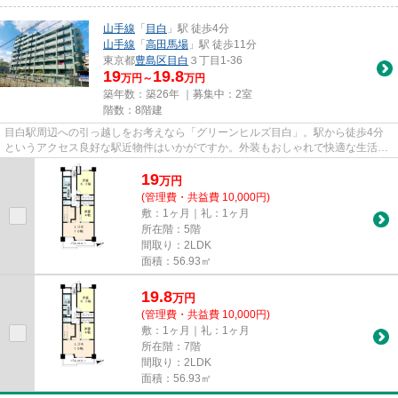
山手線
「
目白
」駅 徒歩4分
山手線
「
高田馬場
」駅 徒歩11分
東京都
豊島区
目白
３丁目1-36
19
19.8
万円～
万円
築年数：築26年 ｜募集中：
2室
階数：8階建
目白駅周辺への引っ越しをお考えなら「グリーンヒルズ目白」。駅から徒歩4分
というアクセス良好な駅近物件はいかがですか。外装もおしゃれで快適な生活を
おくることができるマンション...
19
万
円
(管理費・共益費 10,000円)
敷：1ヶ月｜礼：1ヶ月
所在階：5階
間取り：2LDK
面積：56.93㎡
19.8
万
円
(管理費・共益費 10,000円)
敷：1ヶ月｜礼：1ヶ月
所在階：7階
間取り：2LDK
面積：56.93㎡