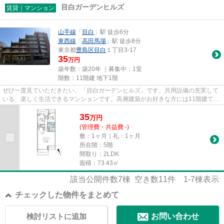
目白ガーデンヒルズ
賃貸｜マンション
山手線
「
目白
」駅 徒歩6分
東西線
「
高田馬場
」駅 徒歩8分
東京都
豊島区
目白
１丁目3-17
35
万円
築年数：築20年 ｜募集中：
1室
階数：11階建 地下1階
ぜひ一度見ていただきたい、「目白ガーデンヒルズ」です。共用設備の充実して
いる、楽しく生活できるマンションです。高層建築がお好きな方には11階建ての
こちらの物件が好評です。こ...
35
万
円
(管理費・共益費 -)
敷：1ヶ月｜礼：1ヶ月
所在階：5階
間取り：2LDK
面積：73.43㎡
該当公開件数
7
棟 空き数
11
件
1-7
棟表示
チェックした物件をまとめて
検討リストに追加
お問い合わせ