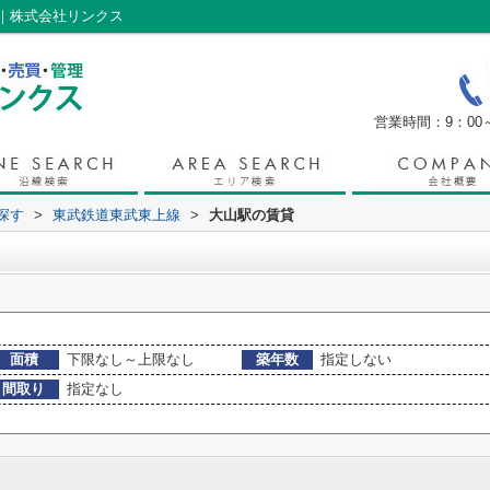
｜株式会社リンクス
営業時間：9：00～
探す
>
東武鉄道東武東上線
>
大山駅の賃貸
面積
下限なし～上限なし
築年数
指定しない
間取り
指定なし