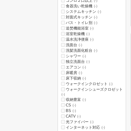
コンロ２口以上
(-)
食器洗い乾燥機
(-)
システムキッチン
(-)
対面式キッチン
(-)
バス・トイレ別
(-)
追焚機能浴室
(-)
浴室乾燥機
(-)
温水洗浄便座
(-)
洗面台
(-)
洗髪洗面化粧台
(-)
シャワー
(-)
独立洗面台
(-)
エアコン
(-)
床暖房
(-)
床下収納
(-)
ウォークインクロゼット
(-)
ウォークインシューズクロゼット
(-)
収納豊富
(-)
CS
(-)
BS
(-)
CATV
(-)
光ファイバー
(-)
インターネット対応
(-)