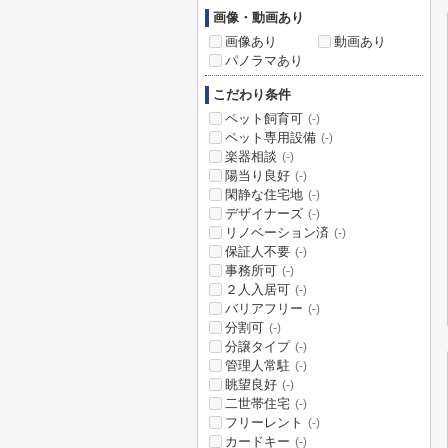
画像・動画あり
画像あり
動画あり
パノラマあり
こだわり条件
ペット飼育可
(-)
ペット専用設備
(-)
楽器相談
(-)
陽当り良好
(-)
閑静な住宅地
(-)
デザイナーズ
(-)
リノベーション済
(-)
保証人不要
(-)
事務所可
(-)
２人入居可
(-)
バリアフリー
(-)
分割可
(-)
分譲タイプ
(-)
管理人常駐
(-)
眺望良好
(-)
二世帯住宅
(-)
フリーレント
(-)
カードキー
(-)