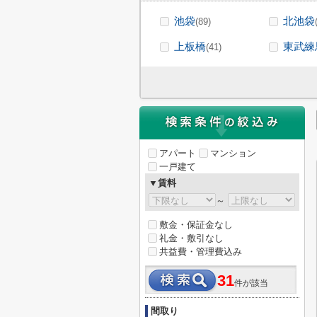
池袋
北池袋
(89)
上板橋
東武練
(41)
アパート
マンション
一戸建て
▼賃料
～
敷金・保証金なし
礼金・敷引なし
共益費・管理費込み
31
件が該当
間取り