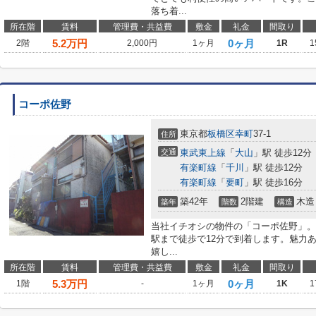
落ち着...
所在階
賃料
管理費・共益費
敷金
礼金
間取り
5.2
万円
0ヶ月
2階
2,000円
1ヶ月
1R
1
コーポ佐野
東京都
板橋区
幸町
37-1
住所
交通
東武東上線
「
大山
」駅 徒歩12分
有楽町線
「
千川
」駅 徒歩12分
有楽町線
「
要町
」駅 徒歩16分
築42年
2階建
木造
築年
階数
構造
当社イチオシの物件の「コーポ佐野」。
駅まで徒歩で12分で到着します。魅力
嬉し...
所在階
賃料
管理費・共益費
敷金
礼金
間取り
5.3
万円
0ヶ月
1階
-
1ヶ月
1K
1