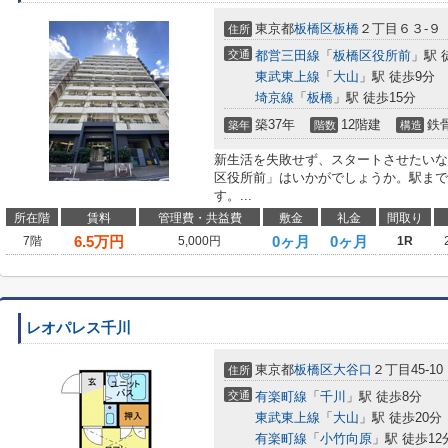
東京都
板橋区
板橋
２丁目６３-９
住所
交通
都営三田線
「
板橋区役所前
」駅 
東武東上線
「
大山
」駅 徒歩9分
埼京線
「
板橋
」駅 徒歩15分
築37年
12階建
鉄
築年
階数
構造
新生活を失敗せず、スタートさせたいな
区役所前」はいかがでしょうか。駅まで
す。...
所在階
賃料
管理費・共益費
敷金
礼金
間取り
6.5
万円
0ヶ月
0ヶ月
7階
5,000円
1R
レオパレス千川
東京都
板橋区
大谷口
２丁目45-10
住所
交通
有楽町線
「
千川
」駅 徒歩8分
東武東上線
「
大山
」駅 徒歩20分
有楽町線
「
小竹向原
」駅 徒歩12