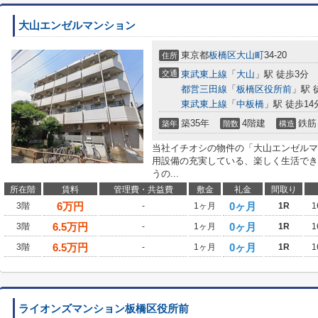
大山エンゼルマンション
東京都
板橋区
大山町
34-20
住所
交通
東武東上線
「
大山
」駅 徒歩3分
都営三田線
「
板橋区役所前
」駅 
東武東上線
「
中板橋
」駅 徒歩14
築35年
4階建
鉄筋
築年
階数
構造
当社イチオシの物件の「大山エンゼルマ
用設備の充実している、楽しく生活でき
うの...
所在階
賃料
管理費・共益費
敷金
礼金
間取り
6
万円
0ヶ月
3階
-
1ヶ月
1R
1
6.5
万円
0ヶ月
3階
-
1ヶ月
1R
1
6.5
万円
0ヶ月
3階
-
1ヶ月
1R
1
ライオンズマンション板橋区役所前