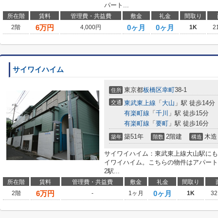
パート...
所在階
賃料
管理費・共益費
敷金
礼金
間取り
6
万円
0ヶ月
0ヶ月
2階
4,000円
1K
2
サイワイハイム
東京都
板橋区
幸町
38-1
住所
交通
東武東上線
「
大山
」駅 徒歩14分
有楽町線
「
千川
」駅 徒歩15分
有楽町線
「
要町
」駅 徒歩16分
築51年
2階建
木造
築年
階数
構造
サイワイハイム：東武東上線大山駅にも
イワイハイム。こちらの物件はアパート
2駅...
所在階
賃料
管理費・共益費
敷金
礼金
間取り
6
万円
0ヶ月
2階
-
1ヶ月
1K
32