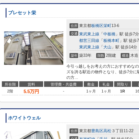
ブレセット栄
東京都
板橋区
栄町
13-6
住所
交通
東武東上線
「
中板橋
」駅 徒歩7分
都営三田線
「
板橋本町
」駅 徒歩
東武東上線
「
大山
」駅 徒歩14分
築33年
2階建
木造
築年
階数
構造
今引っ越しをお考えの方におすすめなの
ズを誇る駅近の物件となり、徒歩7分に
の方...
所在階
賃料
管理費・共益費
敷金
礼金
間取り
5.5
万円
2階
-
1ヶ月
1ヶ月
1R
1
ホワイトウェル
東京都
豊島区
高松
３丁目11-22
住所
交通