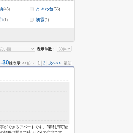
橋
ときわ台
(43)
(56)
市
朝霞
(1)
(1)
表示件数：
30
棟表示
<<前へ
1
2
次へ>>
最初
事ができるアパートです。2駅利用可能
の物件は駅まで徒歩12分の立地です。