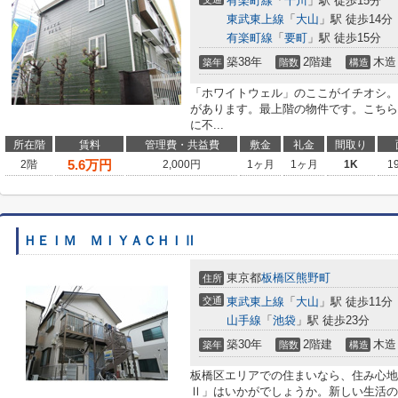
有楽町線
「
千川
」駅 徒歩15分
東武東上線
「
大山
」駅 徒歩14分
有楽町線
「
要町
」駅 徒歩15分
築38年
2階建
木造
築年
階数
構造
「ホワイトウェル」のここがイチオシ。
があります。最上階の物件です。こちら
に不...
所在階
賃料
管理費・共益費
敷金
礼金
間取り
5.6
万円
2階
2,000円
1ヶ月
1ヶ月
1K
1
ＨＥＩＭ ＭＩＹＡＣＨＩⅡ
東京都
板橋区
熊野町
住所
交通
東武東上線
「
大山
」駅 徒歩11分
山手線
「
池袋
」駅 徒歩23分
築30年
2階建
木造
築年
階数
構造
板橋区エリアでの住まいなら、住み心地
Ⅱ」はいかがでしょうか。新しい生活の