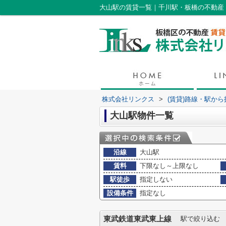
大山駅の賃貸一覧｜千川駅・板橋の不動産
株式会社リンクス
>
(賃貸)路線・駅から
大山駅物件一覧
沿線
大山駅
賃料
下限なし～上限なし
駅徒歩
指定しない
設備条件
指定なし
東武鉄道東武東上線
駅で絞り込む