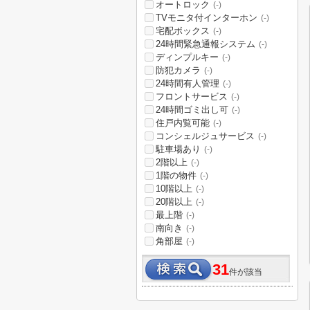
オートロック
(-)
TVモニタ付インターホン
(-)
宅配ボックス
(-)
24時間緊急通報システム
(-)
ディンプルキー
(-)
防犯カメラ
(-)
24時間有人管理
(-)
フロントサービス
(-)
24時間ゴミ出し可
(-)
住戸内覧可能
(-)
コンシェルジュサービス
(-)
駐車場あり
(-)
2階以上
(-)
1階の物件
(-)
10階以上
(-)
20階以上
(-)
最上階
(-)
南向き
(-)
角部屋
(-)
31
件が該当