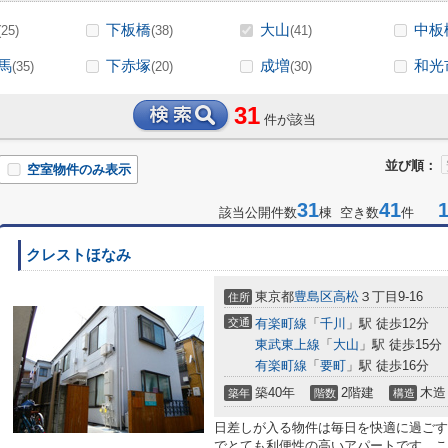
下板橋
大山
中板
(25)
(38)
(41)
馬
下赤塚
成増
和光
(35)
(20)
(30)
31
件が該当
並び順：
空室物件のみ表示
31
41
1-
該当公開件数
棟 空き数
件
クレストほなみ
東京都
豊島区
高松
３丁目9-16
住所
交通
有楽町線
「
千川
」駅 徒歩12分
東武東上線
「
大山
」駅 徒歩15分
有楽町線
「
要町
」駅 徒歩16分
築40年
2階建
木造
築年
階数
構造
日差しが入る物件は毎日を快適に過ごす
でとても利便性の高いアパートです。こ