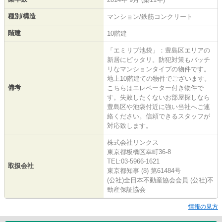
種別/構造
マンション/鉄筋コンクリート
階建
10階建
「エミリブ池袋」：豊島区エリアの
新居にピッタリ。防犯対策もバッチ
リなマンションタイプの物件です。
地上10階建ての物件でございます。
備考
こちらはエレベーター付き物件で
す。失敗したくないお部屋探しなら
豊島区や池袋付近に強い当社へご連
絡ください。信頼できるスタッフが
対応致します。
株式会社リンクス
東京都板橋区幸町36-8
TEL:03-5966-1621
取扱会社
東京都知事 (8) 第61484号
(公社)全日本不動産協会会員 (公社)不
動産保証協会
情報の見方