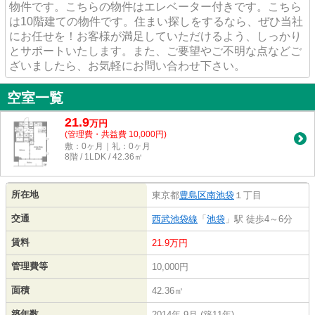
物件です。こちらの物件はエレベーター付きです。こちら
は10階建ての物件です。住まい探しをするなら、ぜひ当社
にお任せを！お客様が満足していただけるよう、しっかり
とサポートいたします。また、ご要望やご不明な点などご
ざいましたら、お気軽にお問い合わせ下さい。
空室一覧
21.9
万
円
(管理費・共益費 10,000円)
敷：0ヶ月｜礼：0ヶ月
8階 / 1LDK / 42.36㎡
所在地
東京都
豊島区
南池袋
１丁目
交通
西武池袋線
「
池袋
」駅 徒歩4～6分
賃料
21.9万円
管理費等
10,000円
面積
42.36㎡
築年数
2014年 9月 (築11年)