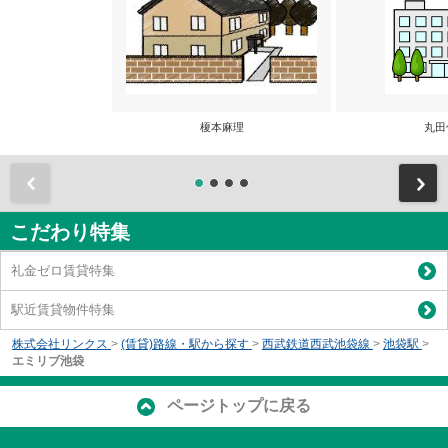
榎本麻理
丸田
前
こだわり特集
礼金ゼロ賃貸特集
駅近賃貸物件特集
株式会社リンクス
>
(賃貸)路線・駅から探す
>
西武鉄道西武池袋線
>
池袋駅
>
エミリブ池袋
ページトップに戻る