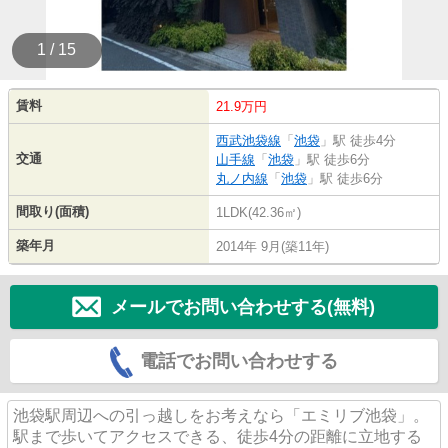
1 / 15
賃料
21.9万円
西武池袋線
「
池袋
」駅 徒歩4分
交通
山手線
「
池袋
」駅 徒歩6分
丸ノ内線
「
池袋
」駅 徒歩6分
間取り(面積)
1LDK(42.36㎡)
築年月
2014年 9月(築11年)
メールでお問い合わせする(無料)
電話でお問い合わせする
池袋駅周辺への引っ越しをお考えなら「エミリブ池袋」。
駅まで歩いてアクセスできる、徒歩4分の距離に立地する