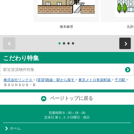
榎本麻理
丸田
前
こだわり特集
駅近賃貸物件特集
株式会社リンクス
>
(賃貸)路線・駅から探す
>
東京メトロ有楽町線
>
千川駅
>
ＢＡＵＨＡＵＳ・Ｂ
ページトップに戻る
営業時間:9：00～18：00
定休日:第１,３,５日曜日・祝日
ホーム