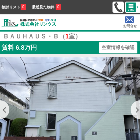
0
0
検討リスト
最近見た物件
お問合せ
ＢＡＵＨＡＵＳ・Ｂ（
1
室）
賃料
6.8万円
空室情報を確認