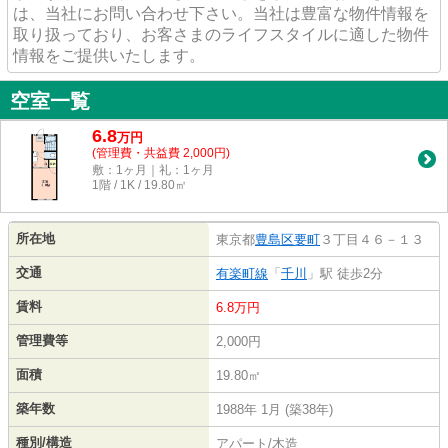
は、当社にお問い合わせ下さい。当社は豊富な物件情報を
取り扱っており、お客さまのライフスタイルに適した物件
情報をご提供いたします。
空室一覧
6.8
万
円
(管理費・共益費 2,000円)
敷：1ヶ月｜礼：1ヶ月
1階 / 1K / 19.80㎡
所在地
東京都
豊島区
要町
３丁目４６－１３
交通
有楽町線
「
千川
」駅 徒歩2分
賃料
6.8万円
管理費等
2,000円
面積
19.80㎡
築年数
1988年 1月 (築38年)
種別/構造
アパート/木造