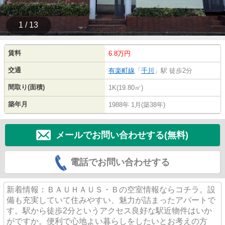
1 / 13
賃料
6.8万円
交通
有楽町線
「
千川
」駅 徒歩2分
間取り(面積)
1K(19.80㎡)
築年月
1988年 1月(築38年)
メールでお問い合わせする(無料)
電話でお問い合わせする
新着情報：ＢＡＵＨＡＵＳ・Ｂの空室情報ならコチラ。設
備も充実していて住みやすい、魅力が詰まったアパートで
す。駅から徒歩2分というアクセス良好な駅近物件はいか
がですか。便利で心地よい暮らしをしたいとお考えの方