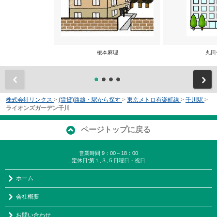
榎本麻理
丸田
前
株式会社リンクス
>
(賃貸)路線・駅から探す
>
東京メトロ有楽町線
>
千川駅
>
ライオンズガーデン千川
ページトップに戻る
営業時間:9：00～18：00
定休日:第１,３,５日曜日・祝日
ホーム
会社概要
お問い合わせ