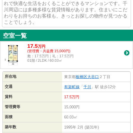
れで快適な生活をおくることができるマンションです。千
川周辺には多種多様な賃貸情報があります。住まいにこだ
わりをお持ちのお客様も、きっとお探しの物件が見つかる
ことでしょう。
空室一覧
17.5
万
円
(管理費・共益費 15,000円)
敷：17.5万円｜礼：17.5万円
01階 / 2LDK / 60.03㎡
所在地
東京都
板橋区
大谷口
２丁目
交通
有楽町線
「
千川
」駅 徒歩12分
賃料
17.5万円
管理費等
15,000円
面積
60.03㎡
築年数
1995年 2月 (築31年)