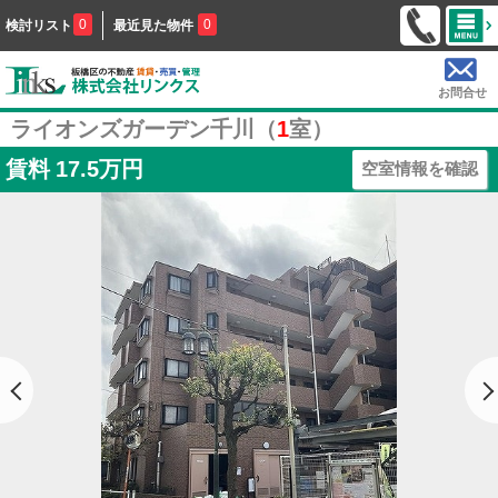
0
0
検討リスト
最近見た物件
お問合せ
ライオンズガーデン千川（
1
室）
賃料
17.5万円
空室情報を確認