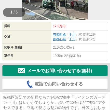
1 / 6
賃料
17.5万円
有楽町線
「
千川
」駅 徒歩12分
交通
副都心線
「
千川
」駅 徒歩12分
間取り(面積)
2LDK(60.03㎡)
築年月
1995年 2月(築31年)
メールでお問い合わせする(無料)
電話でお問い合わせする
板橋区近辺での新居ならご好評の物件「ライオンズガーデ
ン千川」はいかがでしょうか。歩いて12分ほどで駅にアク
セスできる、立地の良さも魅力の物件です。外装もおしゃ