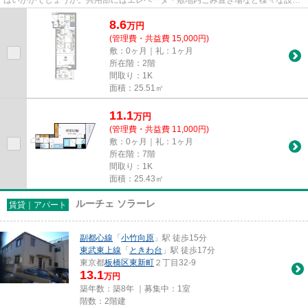
やサービスが揃っているので...
8.6
万
円
(管理費・共益費 15,000円)
敷：0ヶ月｜礼：1ヶ月
所在階：2階
間取り：1K
面積：25.51㎡
11.1
万
円
(管理費・共益費 11,000円)
敷：0ヶ月｜礼：1ヶ月
所在階：7階
間取り：1K
面積：25.43㎡
ルーチェ ソラーレ
賃貸｜アパート
副都心線
「
小竹向原
」駅 徒歩15分
東武東上線
「
ときわ台
」駅 徒歩17分
東京都
板橋区
東新町
２丁目32-9
13.1
万円
築年数：築8年 ｜募集中：
1室
階数：2階建