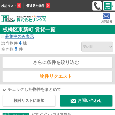
0
0
検討リスト
最近見た物件
お問合せ
板橋区東新町 賃貸一覧
募集中のみ表示
4
該当物件
棟
5
空き数
件
さらに条件を絞り込む
物件リクエスト
チェックした物件をまとめて
検討リストに追加
お問い合わせ
ビアメゾン・マミ常盤台
賃貸｜マンション