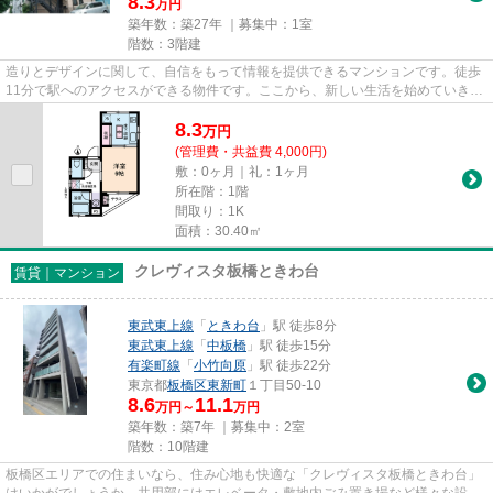
8.3
万円
築年数：築27年 ｜募集中：
1室
階数：3階建
造りとデザインに関して、自信をもって情報を提供できるマンションです。徒歩
11分で駅へのアクセスができる物件です。ここから、新しい生活を始めていきま
せんか。当社からご希望の物...
8.3
万
円
(管理費・共益費 4,000円)
敷：0ヶ月｜礼：1ヶ月
所在階：1階
間取り：1K
面積：30.40㎡
クレヴィスタ板橋ときわ台
賃貸｜マンション
東武東上線
「
ときわ台
」駅 徒歩8分
東武東上線
「
中板橋
」駅 徒歩15分
有楽町線
「
小竹向原
」駅 徒歩22分
東京都
板橋区
東新町
１丁目50-10
8.6
11.1
万円～
万円
築年数：築7年 ｜募集中：
2室
階数：10階建
板橋区エリアでの住まいなら、住み心地も快適な「クレヴィスタ板橋ときわ台」
はいかがでしょうか。共用部にはエレベータ・敷地内ごみ置き場など様々な設備