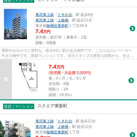
東武東上線
「
ときわ台
」駅 徒歩9分
東武東上線
「
上板橋
」駅 徒歩11分
東京都
板橋区
東新町
１丁目36-9
7.4
万円
築年数：築37年 ｜募集中：
1室
階数：9階建
通勤やお出かけに便利な、徒歩9分に駅のある物件です。こちらはエレベーター
付きの物件です。新築マンションです。当社スタッフの豊富な経験から、住まい
探しに関するお問い合わせを受...
7.4
万
円
(管理費・共益費 5,000円)
敷：0ヶ月｜礼：0ヶ月
所在階：9階
間取り：1R
面積：26.95㎡
スクエア東新町
賃貸｜マンション
東武東上線
「
ときわ台
」駅 徒歩11分
東武東上線
「
上板橋
」駅 徒歩12分
東京都
板橋区
東新町
１丁目