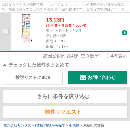
気になるイチオシ物件情報：「ルーチェ ソラーレ」。利便性の高い設備も充実
の、快適に暮らすことのできる2018年築の物件です。こちらの物件はアパートで
す。メンテナンスの手間いらず...
13.1
万
円
(管理費・共益費 4,000円)
敷：1ヶ月｜礼：2ヶ月
所在階：2階
間取り：2DK
面積：48.17㎡
該当公開件数
4
棟 空き数
5
件
1-4
棟表示
チェックした物件をまとめて
検討リストに追加
お問い合わせ
さらに条件を絞り込む
物件リクエスト
株式会社リンクス
>
(賃貸)地域から探す
>
板橋区
>
東新町の賃貸