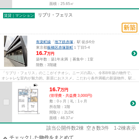
面積：25.65㎡
リブリ・フェリス
賃貸｜マンション
有楽町線
「
地下鉄赤塚
」駅 徒歩6分
東京都
板橋区
赤塚新町
１丁目5-4
16.7
万円
築年数：築1年未満 ｜募集中：
1室
階数：3階建
「リブリ・フェリス」のここがイチオシ。ニーズの高い、令和8年築の物件で、
オシャレな室内が魅力的。新居におススメ。こだわり条件満載の新築物件。駅か
ら徒歩6分の物件なら、駅前の...
16.7
万
円
(管理費・共益費 3,000円)
敷：0ヶ月｜礼：1ヶ月
所在階：1階
間取り：2LDK
面積：46.37㎡
該当公開件数
2
棟 空き数
3
件
1-2
棟表示
チェックした物件をまとめて