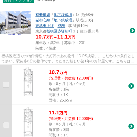
有楽町線
「
地下鉄成増
」駅 徒歩8分
副都心線
「
地下鉄成増
」駅 徒歩8分
東武東上線
「
成増
」駅 徒歩10分
東京都
板橋区
赤塚新町
３丁目22番13号
10.7
11.1
万円～
万円
築年数：築2年 ｜募集中：
2室
階数：4階建
板橋区近辺での物件情報：大好評のあの物件「DIPS成増」。こだわりの条件とし
て多い、駅徒歩8分の物件です。まだまだ新しい築1年のお部屋です。こちらはマ
ンションタイプになります。...
10.7
万
円
(管理費・共益費 12,000円)
敷：0ヶ月｜礼：0ヶ月
所在階：1階
間取り：1K
面積：25.65㎡
11.1
万
円
(管理費・共益費 12,000円)
敷：0ヶ月｜礼：0ヶ月
所在階：3階
間取り：1K