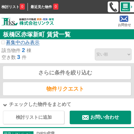
0
0
検討リスト
最近見た物件
お問合せ
板橋区赤塚新町 賃貸一覧
募集中のみ表示
2
該当物件
棟
3
空き数
件
さらに条件を絞り込む
物件リクエスト
チェックした物件をまとめて
検討リストに追加
お問い合わせ
DIPS成増
賃貸｜マンション