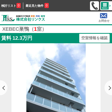
0
0
検討リスト
最近見た物件
お問合せ
XEBEC巣鴨（
1
室）
賃料
12.3万円
空室情報を確認