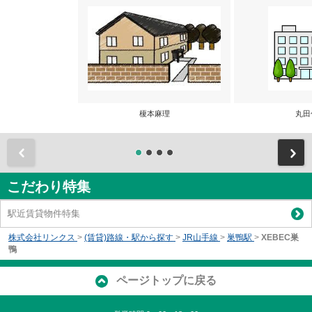
榎本麻理
丸田
前
こだわり特集
駅近賃貸物件特集
株式会社リンクス
>
(賃貸)路線・駅から探す
>
JR山手線
>
巣鴨駅
>
XEBEC巣
鴨
ページトップに戻る