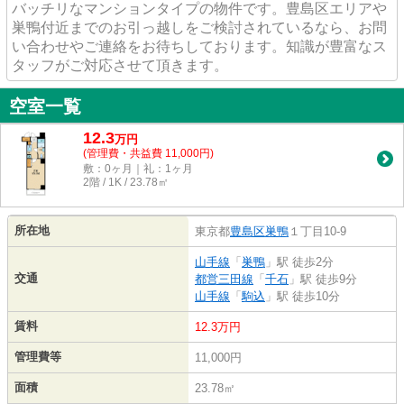
バッチリなマンションタイプの物件です。豊島区エリアや
巣鴨付近までのお引っ越しをご検討されているなら、お問
い合わせやご連絡をお待ちしております。知識が豊富なス
タッフがご対応させて頂きます。
空室一覧
12.3
万
円
(管理費・共益費 11,000円)
敷：0ヶ月｜礼：1ヶ月
2階 / 1K / 23.78㎡
所在地
東京都
豊島区
巣鴨
１丁目10-9
山手線
「
巣鴨
」駅 徒歩2分
交通
都営三田線
「
千石
」駅 徒歩9分
山手線
「
駒込
」駅 徒歩10分
賃料
12.3万円
管理費等
11,000円
面積
23.78㎡