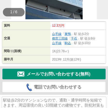
1 / 6
賃料
12.3万円
山手線
「
巣鴨
」駅 徒歩2分
交通
都営三田線
「
千石
」駅 徒歩9分
山手線
「
駒込
」駅 徒歩10分
間取り(面積)
1K(23.78㎡)
築年月
2013年 12月(築12年)
メールでお問い合わせする(無料)
電話でお問い合わせする
駅徒歩2分のマンションなので、通勤・通学時間を短縮で
きます。周辺環境の良い10階建ての建物です。防犯対策も