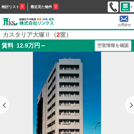
0
0
検討リスト
最近見た物件
お問合せ
カスタリア大塚Ⅱ（
2
室）
賃料
12.9
万円～
空室情報を確認