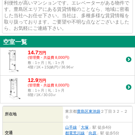
利便性が高いマンションです。エレベーターがある物件で
す。豊島区エリアにある賃貸情報のことなら、地域に密着
した当社へお任せ下さい。当社は、多種多様な賃貸情報を
取り扱っております。ご要望や不明な点などございました
ら、お気軽にご連絡下さい。
空室一覧
14.7
万
円
(管理費・共益費 8,000円)
敷：1ヶ月｜礼：1ヶ月
4階 / 1K＋1S(納戸) / 36.96㎡
12.9
万
円
(管理費・共益費 8,000円)
敷：1ヶ月｜礼：1ヶ月
8階 / 1K / 30.03㎡
東京都
豊島区
東池袋
２丁目３２－２
所在地
０
山手線
「
大塚
」駅 徒歩4分
交通
都電荒川線
「
向原
」駅 徒歩5分