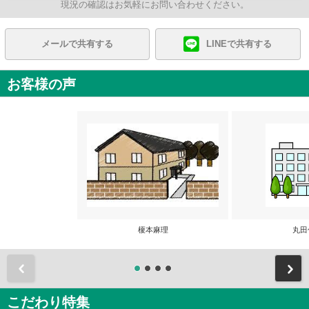
現況の確認はお気軽にお問い合わせください。
メールで共有する
LINEで共有する
お客様の声
榎本麻理
丸田
前
こだわり特集