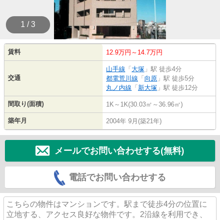
1 / 3
賃料
12.9万円～14.7万円
山手線
「
大塚
」駅 徒歩4分
交通
都電荒川線
「
向原
」駅 徒歩5分
丸ノ内線
「
新大塚
」駅 徒歩12分
間取り(面積)
1K～1K(30.03㎡～36.96㎡)
築年月
2004年 9月(築21年)
メールでお問い合わせする(無料)
電話でお問い合わせする
こちらの物件はマンションです。駅まで徒歩4分の位置に
立地する、アクセス良好な物件です。2沿線を利用でき、