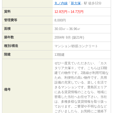
丸ノ内線
「
新大塚
」駅 徒歩12分
賃料
12.9万円～14.7万円
管理費等
8,000円
面積
30.03㎡～36.96㎡
築年数
2004年 9月 (築21年)
種別/構造
マンション/鉄筋コンクリート
階建
13階建
ぜひ一度見ていただきたい、「カス
タリア大塚Ⅱ」です。こちらは13階
建ての物件です。2路線が利用可能な
ため、利便性の高い物件です。共用
設備の充実している、楽しく生活で
きるマンションです。豊島区エリア
備考
にある賃貸情報のことなら、地域に
密着した当社へお任せ下さい。当社
は、多種多様な賃貸情報を取り扱っ
ております。ご要望や不明な点など
ございましたら、お気軽にご連絡下