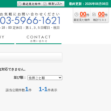
最終更新：2026年08月08日
00
00
件
件
最近見た物件
検討リスト
18：00
定休日：第１,３,５日曜日・祝日
は対応できません。
並び順：
1
1-1
該当公開件数
件
件表示