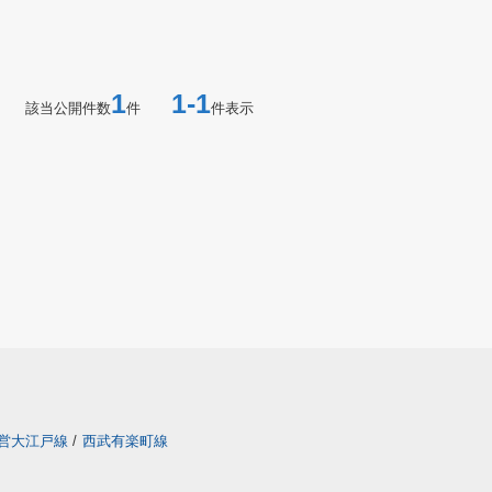
1
1-1
該当公開件数
件
件表示
営大江戸線
/
西武有楽町線