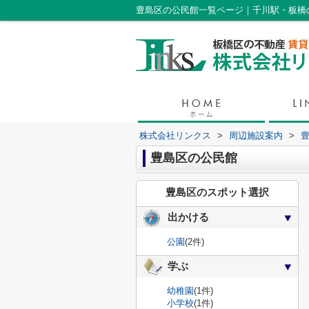
豊島区の公民館一覧ページ｜千川駅・板橋
株式会社リンクス
>
周辺施設案内
>
豊島区の公民館
豊島区のスポット選択
出かける
公園
(2件)
学ぶ
幼稚園
(1件)
小学校
(1件)