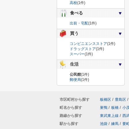
高校
(1件)
食べる
出前・宅配
(1件)
買う
コンビニエンスストア
(1件)
ドラッグストア
(1件)
スーパー
(1件)
生活
公民館
(1件)
郵便局
(1件)
市区町村から探す
板橋区
/
豊島区
/
町名から探す
巣鴨
/
板橋
/
小
路線から探す
東武東上線
/
西
駅から探す
池袋
/
練馬
/
要