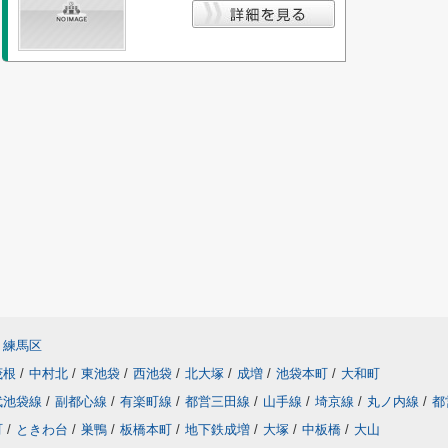
練馬区
茂根
/
中村北
/
東池袋
/
西池袋
/
北大塚
/
成増
/
池袋本町
/
大和町
武池袋線
/
副都心線
/
有楽町線
/
都営三田線
/
山手線
/
埼京線
/
丸ノ内線
/
都
町
/
ときわ台
/
巣鴨
/
板橋本町
/
地下鉄成増
/
大塚
/
中板橋
/
大山