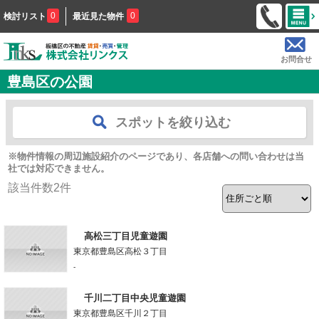
0
0
検討リスト
最近見た物件
お問合せ
豊島区の公園
スポットを絞り込む
※物件情報の周辺施設紹介のページであり、各店舗への問い合わせは当
社では対応できません。
該当件数
2
件
高松三丁目児童遊園
東京都豊島区高松３丁目
-
千川二丁目中央児童遊園
東京都豊島区千川２丁目