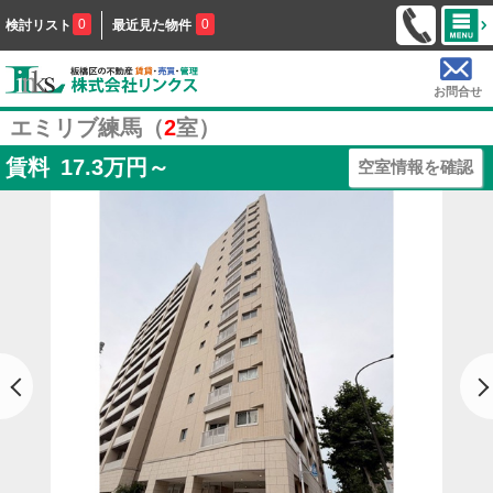
0
0
検討リスト
最近見た物件
お問合せ
エミリブ練馬（
2
室）
賃料
17.3
万円～
空室情報を確認