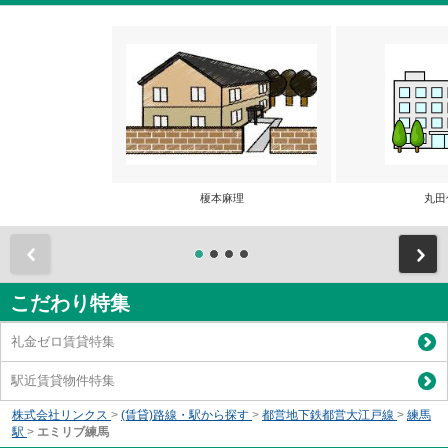
榎本麻理
丸田
前
こだわり特集
礼金ゼロ賃貸特集
駅近賃貸物件特集
株式会社リンクス
>
(賃貸)路線・駅から探す
>
都営地下鉄都営大江戸線
>
練馬
駅
>
エミリブ練馬