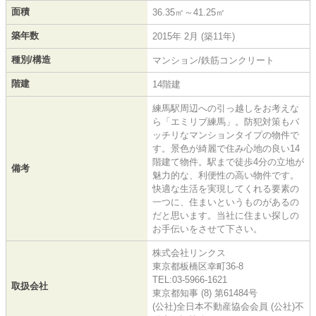
面積
36.35㎡～41.25㎡
築年数
2015年 2月 (築11年)
種別/構造
マンション/鉄筋コンクリート
階建
14階建
練馬駅周辺への引っ越しをお考えな
ら「エミリブ練馬」。防犯対策もバ
ッチリなマンションタイプの物件で
す。景色が綺麗で住み心地の良い14
階建て物件。駅まで徒歩4分の立地が
備考
魅力的な、利便性の高い物件です。
快適な生活を実現してくれる要素の
一つに、住まいというものがあるの
だと思います。当社に住まい探しの
お手伝いをさせて下さい。
株式会社リンクス
東京都板橋区幸町36-8
TEL:03-5966-1621
取扱会社
東京都知事 (8) 第61484号
(公社)全日本不動産協会会員 (公社)不