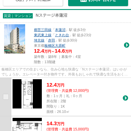
Nステージ本蓮沼
賃貸｜マンション
都営三田線
「
本蓮沼
」駅 徒歩3分
東武東上線
「
ときわ台
」駅 徒歩23分
埼京線
「
赤羽
」駅 徒歩30分
東京都
板橋区
大原町
12.4
14.6
万円～
万円
築年数：築8年 ｜募集中：
4室
階数：13階建
板橋区エリアでの住まいなら、住み心地も快適な「Nステージ本蓮沼」はいかが
でしょうか。エレベーター付き物件です。外装もおしゃれで快適な生活をおくる
ことができるマンションです。...
12.4
万
円
(管理費・共益費 12,000円)
敷：1ヶ月｜礼：0ヶ月
所在階：2階
間取り：1K
面積：26.10㎡
14.3
万
円
(管理費・共益費 15,000円)