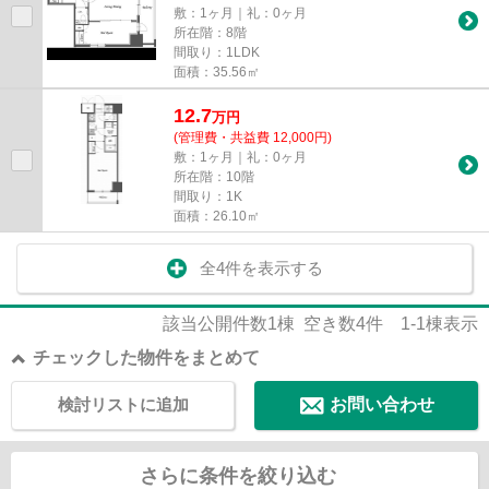
敷：1ヶ月｜礼：0ヶ月
所在階：8階
間取り：1LDK
面積：35.56㎡
12.7
万
円
(管理費・共益費 12,000円)
敷：1ヶ月｜礼：0ヶ月
所在階：10階
間取り：1K
面積：26.10㎡
全4件を表示する
該当公開件数
1
棟 空き数
4
件
1-1
棟表示
チェックした物件をまとめて
検討リストに追加
お問い合わせ
さらに条件を絞り込む