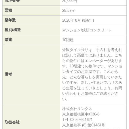
管理費等
20,000円
面積
25.57㎡
築年数
2020年 8月 (築6年)
種別/構造
マンション/鉄筋コンクリート
階建
10階建
外観タイル張りは、手入れを考えれ
ば決して高価ではありません。こち
らの物件にはエレベーターがありま
す。10階建ての物件です。マンショ
ンタイプのお部屋です。これから
備考
先、どんな暮らしを実現していきた
いですか。新しい住まいでハリのあ
る生活を送っていきましょう。お問
い合わせもお気軽にご連絡くださ
い。
株式会社リンクス
東京都板橋区幸町36-8
TEL:03-5966-1621
取扱会社
東京都知事 (8) 第61484号