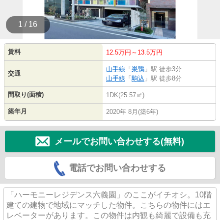
1 / 16
賃料
12.5万円～13.5万円
山手線
「
巣鴨
」駅 徒歩3分
交通
山手線
「
駒込
」駅 徒歩8分
間取り(面積)
1DK(25.57㎡)
築年月
2020年 8月(築6年)
メールでお問い合わせする(無料)
電話でお問い合わせする
「ハーモニーレジデンス六義園」のここがイチオシ。10階
建ての建物で地域にマッチした物件。こちらの物件にはエ
レベーターがあります。この物件は内観も綺麗で設備も充