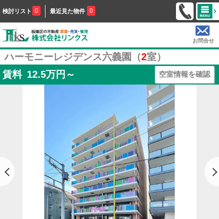
0
0
検討リスト
最近見た物件
お問合せ
ハーモニーレジデンス六義園（
2
室）
賃料
12.5
万円～
空室情報を確認