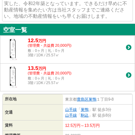
実した、令和2年築となっています。できるだけ早めに不
動産情報を集めたい方は当社スタッフまでご連絡くださ
い。地域の不動産情報をいち早くお届けします。
空室一覧
12.5
万
円
(管理費・共益費 20,000円)
敷：0ヶ月｜礼：0ヶ月
3階 / 1DK / 25.57㎡
13.5
万
円
(管理費・共益費 20,000円)
敷：0ヶ月｜礼：0ヶ月
3階 / 1DK / 25.57㎡
所在地
東京都
豊島区
巣鴨
１丁目9-8
山手線
「
巣鴨
」駅 徒歩3分
交通
山手線
「
駒込
」駅 徒歩8分
賃料
12.5万円～13.5万円