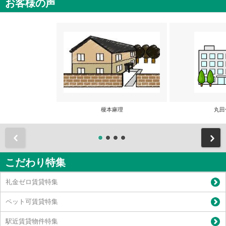
お客様の声
榎本麻理
丸田
前
こだわり特集
礼金ゼロ賃貸特集
ペット可賃貸特集
駅近賃貸物件特集