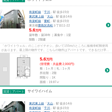
有楽町線
「
千川
」駅 徒歩15分
東武東上線
「
大山
」駅 徒歩14分
有楽町線
「
要町
」駅 徒歩15分
東京都
豊島区
高松
３丁目11-22
5.6
万円
築年数：築38年 ｜募集中：
1室
階数：2階建
「ホワイトウェル」のここがイチオシ。歩いて155mのところに板橋幸町郵便局
があります。最上階の物件です。こちらの物件はアパートです。できるだけ早め
に不動産情報を集めたい方は当...
5.6
万
円
(管理費・共益費 2,000円)
敷：1ヶ月｜礼：1ヶ月
所在階：2階
間取り：1K
面積：19.87㎡
サイワイハイム
賃貸｜アパート
東武東上線
「
大山
」駅 徒歩14分
有楽町線
「
千川
」駅 徒歩15分