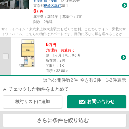
有楽町線
「
要町
」駅 徒歩16分
東京都
板橋区
幸町
38-1
6
万円
築年数：築51年 ｜募集中：
1室
階数：2階建
サイワイハイム：東武東上線大山駅にも近くて便利。こだわりポイント満載のサ
イワイハイム。こちらの物件はアパートです。目的に応じて駅を選べることが、
2駅利用できるこの物件のメリ...
6
万
円
(管理費・共益費 -)
敷：1ヶ月｜礼：0ヶ月
所在階：2階
間取り：1K
面積：32.00㎡
該当公開件数
2
件 空き数
2
件
1-2
件表示
チェックした物件をまとめて
検討リストに追加
お問い合わせ
さらに条件を絞り込む