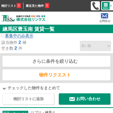
0
0
検討リスト
最近見た物件
お問合せ
練馬区豊玉南 賃貸一覧
募集中のみ表示
2
該当物件
棟
2
空き数
件
さらに条件を絞り込む
物件リクエスト
チェックした物件をまとめて
検討リストに追加
お問い合わせ
リブリ・練馬Ⅱ
賃貸｜マンション