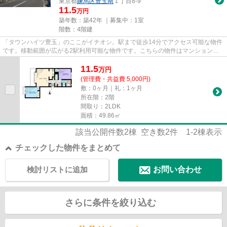
東京都
練馬区
豊玉南
１丁目8-9
11.5
万円
築年数：築42年 ｜募集中：
1室
階数：4階建
「タウンハイツ豊玉」のここがイチオシ。駅まで徒歩14分でアクセス可能な物件
です。移動範囲が広がる2駅利用可能な物件です。こちらの物件はマンションで
す。こだわりのある住まいを探...
11.5
万
円
(管理費・共益費 5,000円)
敷：0ヶ月｜礼：1ヶ月
所在階：2階
間取り：2LDK
面積：49.86㎡
該当公開件数
2
棟 空き数
2
件
1-2
棟表示
チェックした物件をまとめて
検討リストに追加
お問い合わせ
さらに条件を絞り込む