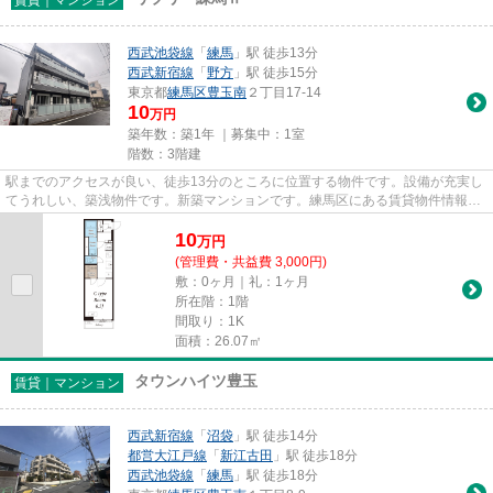
西武池袋線
「
練馬
」駅 徒歩13分
西武新宿線
「
野方
」駅 徒歩15分
東京都
練馬区
豊玉南
２丁目17-14
10
万円
築年数：築1年 ｜募集中：
1室
階数：3階建
駅までのアクセスが良い、徒歩13分のところに位置する物件です。設備が充実し
てうれしい、築浅物件です。新築マンションです。練馬区にある賃貸物件情報の
ことなら、お気軽に当社にお...
10
万
円
(管理費・共益費 3,000円)
敷：0ヶ月｜礼：1ヶ月
所在階：1階
間取り：1K
面積：26.07㎡
タウンハイツ豊玉
賃貸｜マンション
西武新宿線
「
沼袋
」駅 徒歩14分
都営大江戸線
「
新江古田
」駅 徒歩18分
西武池袋線
「
練馬
」駅 徒歩18分