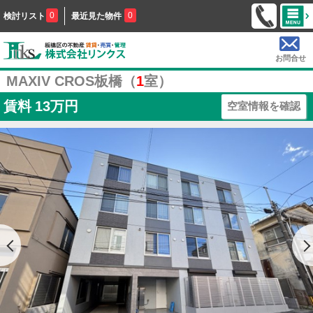
0
0
検討リスト
最近見た物件
お問合せ
MAXIV CROS板橋（
1
室）
賃料
13万円
空室情報を確認