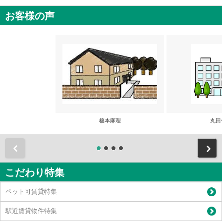
お客様の声
榎本麻理
丸田
前
こだわり特集
ペット可賃貸特集
駅近賃貸物件特集