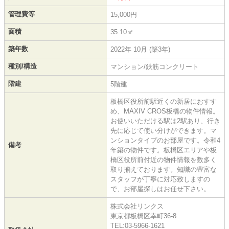
管理費等
15,000円
面積
35.10㎡
築年数
2022年 10月 (築3年)
種別/構造
マンション/鉄筋コンクリート
階建
5階建
板橋区役所前駅近くの新居におすす
め、MAXIV CROS板橋の物件情報。
お使いいただける駅は2駅あり、行き
先に応じて使い分けができます。マ
ンションタイプのお部屋です。令和4
備考
年築の物件です。板橋区エリアや板
橋区役所前付近の物件情報を数多く
取り揃えております。知識の豊富な
スタッフが丁寧に対応致しますの
で、お部屋探しはお任せ下さい。
株式会社リンクス
東京都板橋区幸町36-8
TEL:03-5966-1621