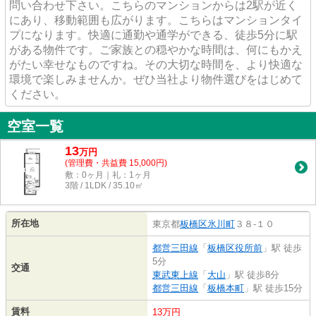
問い合わせ下さい。こちらのマンションからは2駅が近く
にあり、移動範囲も広がります。こちらはマンションタイ
プになります。快適に通勤や通学ができる、徒歩5分に駅
がある物件です。ご家族との穏やかな時間は、何にもかえ
がたい幸せなものですね。その大切な時間を、より快適な
環境で楽しみませんか。ぜひ当社より物件選びをはじめて
ください。
空室一覧
13
万
円
(管理費・共益費 15,000円)
敷：0ヶ月｜礼：1ヶ月
3階 / 1LDK / 35.10㎡
所在地
東京都
板橋区
氷川町
３８-１０
都営三田線
「
板橋区役所前
」駅 徒歩
5分
交通
東武東上線
「
大山
」駅 徒歩8分
都営三田線
「
板橋本町
」駅 徒歩15分
賃料
13万円