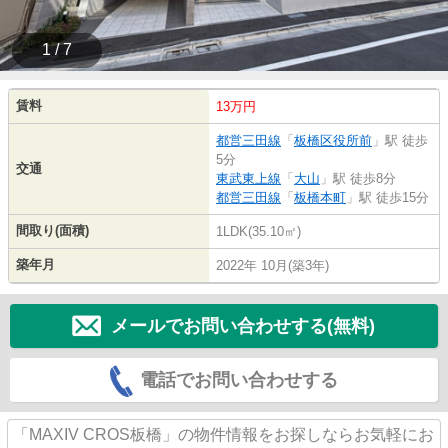
1 / 7
賃料
13万円
都営三田線
「
板橋区役所前
」駅 徒歩
5分
交通
東武東上線
「
大山
」駅 徒歩8分
都営三田線
「
板橋本町
」駅 徒歩15分
間取り(面積)
1LDK(35.10㎡)
築年月
2022年 10月(築3年)
メールでお問い合わせする(無料)
電話でお問い合わせする
「MAXIV CROS板橋」の物件情報をお探しならお気軽にお