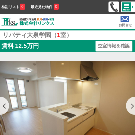
0
0
検討リスト
最近見た物件
お問合せ
リバティ大泉学園（
1
室）
賃料
12.5万円
空室情報を確認