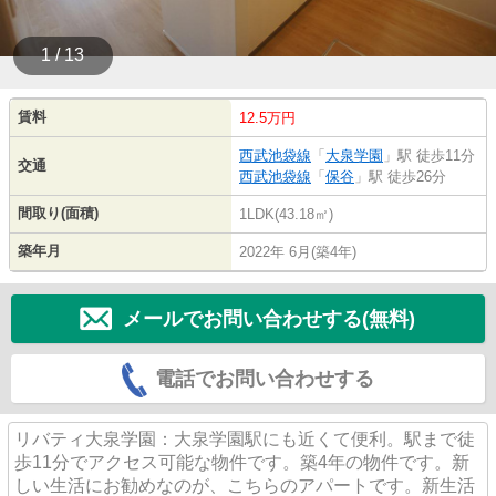
1 / 13
賃料
12.5万円
西武池袋線
「
大泉学園
」駅 徒歩11分
交通
西武池袋線
「
保谷
」駅 徒歩26分
間取り(面積)
1LDK(43.18㎡)
築年月
2022年 6月(築4年)
メールでお問い合わせする(無料)
電話でお問い合わせする
リバティ大泉学園：大泉学園駅にも近くて便利。駅まで徒
歩11分でアクセス可能な物件です。築4年の物件です。新
しい生活にお勧めなのが、こちらのアパートです。新生活