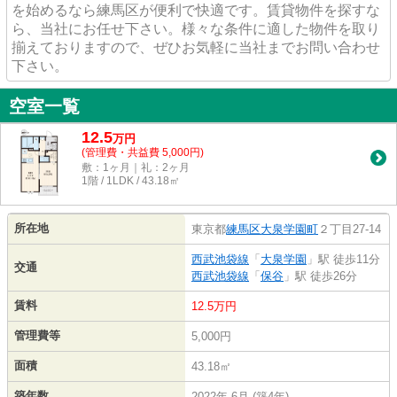
を始めるなら練馬区が便利で快適です。賃貸物件を探すな
ら、当社にお任せ下さい。様々な条件に適した物件を取り
揃えておりますので、ぜひお気軽に当社までお問い合わせ
下さい。
空室一覧
12.5
万
円
(管理費・共益費 5,000円)
敷：1ヶ月｜礼：2ヶ月
1階 / 1LDK / 43.18㎡
所在地
東京都
練馬区
大泉学園町
２丁目27-14
西武池袋線
「
大泉学園
」駅 徒歩11分
交通
西武池袋線
「
保谷
」駅 徒歩26分
賃料
12.5万円
管理費等
5,000円
面積
43.18㎡
築年数
2022年 6月 (築4年)