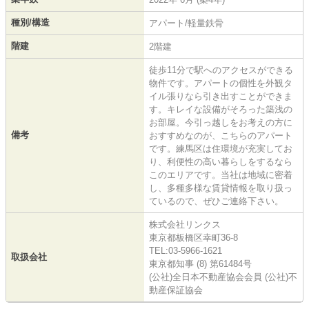
種別/構造
アパート/軽量鉄骨
階建
2階建
徒歩11分で駅へのアクセスができる
物件です。アパートの個性を外観タ
イル張りなら引き出すことができま
す。キレイな設備がそろった築浅の
お部屋。今引っ越しをお考えの方に
備考
おすすめなのが、こちらのアパート
です。練馬区は住環境が充実してお
り、利便性の高い暮らしをするなら
このエリアです。当社は地域に密着
し、多種多様な賃貸情報を取り扱っ
ているので、ぜひご連絡下さい。
株式会社リンクス
東京都板橋区幸町36-8
TEL:03-5966-1621
取扱会社
東京都知事 (8) 第61484号
(公社)全日本不動産協会会員 (公社)不
動産保証協会