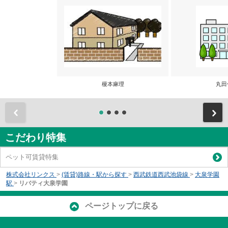
榎本麻理
丸田
前
こだわり特集
ペット可賃貸特集
株式会社リンクス
>
(賃貸)路線・駅から探す
>
西武鉄道西武池袋線
>
大泉学園
駅
>
リバティ大泉学園
ページトップに戻る