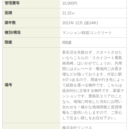
管理費等
10,000円
面積
21.22㎡
築年数
2011年 12月 (築14年)
種別/構造
マンション/鉄筋コンクリート
階建
8階建
新生活を失敗せず、スタートさせた
いならこちらの「スカイコート豊島
南長崎」はいかがでしょうか。共用
部にはエレベータ・敷地内ごみ置き
場などが揃っております。付近に駅
が2つあるので、用途や行き先によっ
備考
て経路を選べる物件です。こちらは
徒歩6分に立地する物件です。新築マ
ンションです。豊島区エリアのこと
なら、地域に特化した当社にお問い
合わせを！確かな地域情報と賃貸情
報をご提供いたしますので、ご安心
して住まい探しをお任せ下さい。
株式会社リンクス