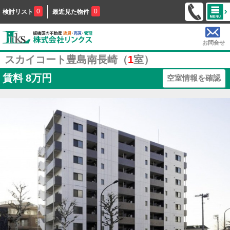
0
0
検討リスト
最近見た物件
お問合せ
スカイコート豊島南長崎（
1
室）
賃料
8万円
空室情報を確認