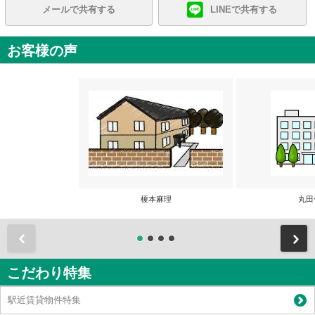
メールで共有する
LINEで共有する
お客様の声
榎本麻理
丸田
前
こだわり特集
駅近賃貸物件特集