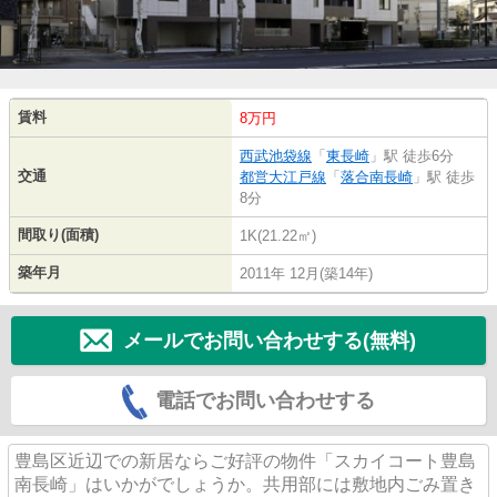
賃料
8万円
西武池袋線
「
東長崎
」駅 徒歩6分
交通
都営大江戸線
「
落合南長崎
」駅 徒歩
8分
間取り(面積)
1K(21.22㎡)
築年月
2011年 12月(築14年)
メールでお問い合わせする(無料)
電話でお問い合わせする
豊島区近辺での新居ならご好評の物件「スカイコート豊島
南長崎」はいかがでしょうか。共用部には敷地内ごみ置き