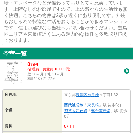
場・エレベータなどが備わっておりとても充実していま
す。上階なしのお部屋ですので、上の階からの生活音も無
く快適。こちらの物件は2駅が近くにあり便利です。外装
もおしゃれで快適な生活をおくることができるマンション
です。住まい選びなら当社へお問い合わせください。豊島
区エリアや東長崎近くにある魅力的な物件を多数取り揃え
ております。
空室一覧
8
万
円
(管理費・共益費 10,000円)
敷：0ヶ月｜礼：1ヶ月
8階 / 1K / 21.22㎡
所在地
東京都
豊島区
南長崎
６丁目1-32
西武池袋線
「
東長崎
」駅 徒歩6分
交通
都営大江戸線
「
落合南長崎
」駅 徒歩
8分
賃料
8万円