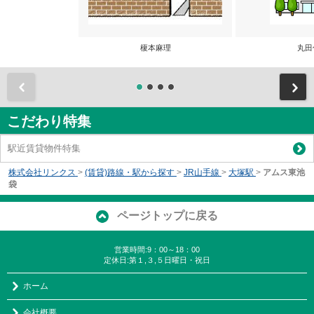
榎本麻理
丸田
前
こだわり特集
駅近賃貸物件特集
株式会社リンクス
>
(賃貸)路線・駅から探す
>
JR山手線
>
大塚駅
>
アムス東池
袋
ページトップに戻る
営業時間:9：00～18：00
定休日:第１,３,５日曜日・祝日
ホーム
会社概要