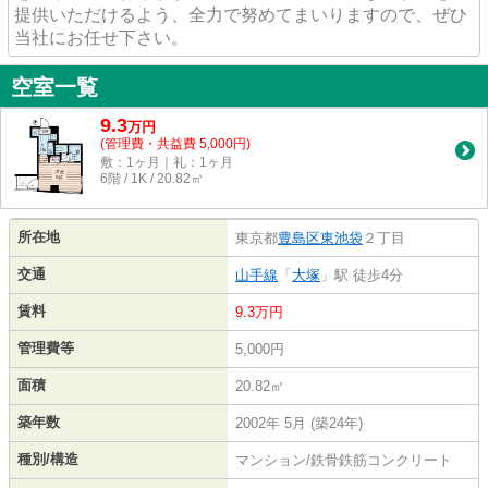
提供いただけるよう、全力で努めてまいりますので、ぜひ
当社にお任せ下さい。
空室一覧
9.3
万
円
(管理費・共益費 5,000円)
敷：1ヶ月｜礼：1ヶ月
6階 / 1K / 20.82㎡
所在地
東京都
豊島区
東池袋
２丁目
交通
山手線
「
大塚
」駅 徒歩4分
賃料
9.3万円
管理費等
5,000円
面積
20.82㎡
築年数
2002年 5月 (築24年)
種別/構造
マンション/鉄骨鉄筋コンクリート