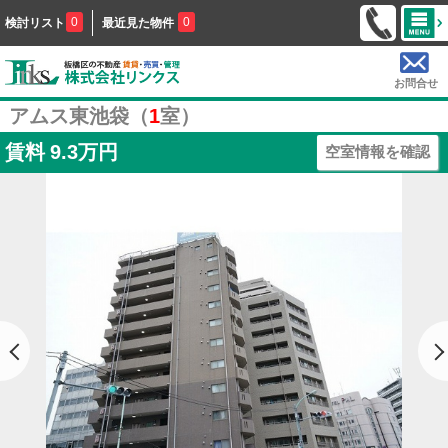
0
0
検討リスト
最近見た物件
お問合せ
アムス東池袋（
1
室）
賃料
9.3万円
空室情報を確認